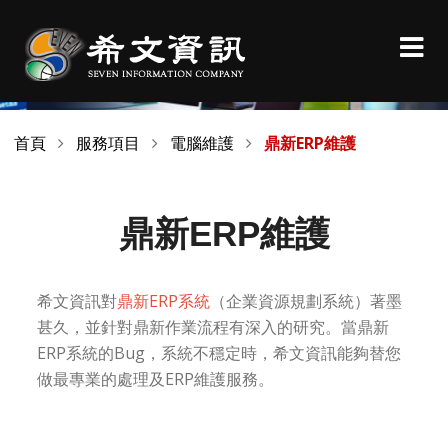
首頁
服務項目
電腦維護
鼎新ERP維護
鼎新ERP維護
希文資訊對
鼎新ERP系統
（企業資源規劃系統）著墨
甚久，並針對鼎新作業流程有深入的研究。當鼎新
ERP系統的Bug，系統不穩定時，希文資訊能夠替您
做最專業的處理及ERP維護服務。