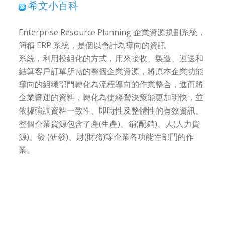
希文小百科
Enterprise Resource Planning 企業資源規劃系統，
簡稱 ERP 系統，是個以會計為導向的資訊
系統，利用模組化的方式，用來接收、製造、運送和
結算客戶訂單所需的整個企業資源，將原本企業功能
導向的組織部門轉化為流程導向的作業整合，進而將
企業營運的資料，轉化為使經營決策能更加明快，並
依據強調資料一致性、即時性及整體性的有效資訊。
整個企業資源包含了產(生產)、銷(配銷)、人(人力資
源)、發 (研發)、財(財務)等企業各功能性部門的作
業。