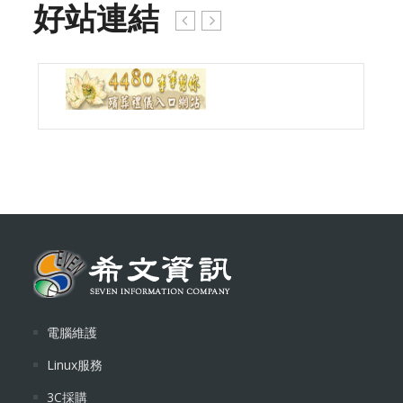
好站連結
電腦維護
Linux服務
3C採購