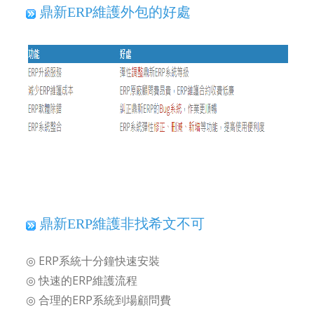
鼎新ERP維護外包的好處
鼎新ERP維護非找希文不可
ERP系統十分鐘快速安裝
◎
快速的ERP維護流程
◎
合理的ERP系統到場顧問費
◎